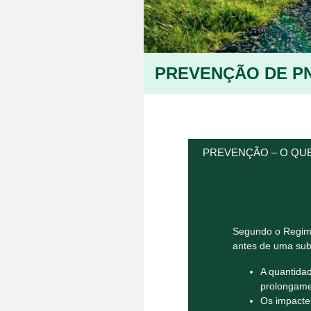
PREVENÇÃO DE P
PREVENÇÃO – O QUE
Segundo o Regime
antes de uma subs
A quantidad
prolongame
Os impacte