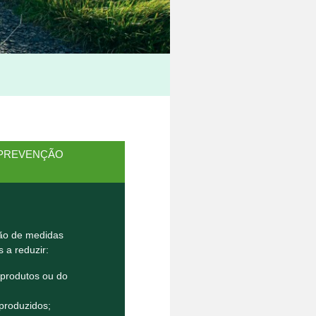
 PREVENÇÃO
ão de medidas
 a reduzir:
 produtos ou do
produzidos;