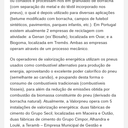
ou cortados e processam-nos em granulado de borracha
(com separação do metal e do têxtil incorporado nos
pneus), o qual é depois utilizado para diversas aplicações
(betume modificado com borracha, campos de futebol
sintéticos, pavimentos, parques infantis, etc.). Em Portugal
existem atualmente 2 empresas de reciclagem com
atividade: a Genan (ex´Biosafe), localizada em Ovar, e a
Biogoma, localizada em Tremês. Ambas as empresas
operam através de um processo mecânico.
Os operadores de valorização energética utilizam os pneus
usados como combustível alternativo para produção de
energia, aproveitando o excelente poder calorífico do pneu
(semelhante ao carvão), e poupando desta forma o
consumo de combustíveis tradicionais (combustíveis
fósseis), para além da redução de emissões obtida por
combustão da biomassa constituinte do pneu (derivado da
borracha natural). Atualmente, a Valorpneu opera com 5
instalações de valorização energética: duas fábricas de
cimento do Grupo Secil, localizadas em Maceira e Outão,
duas fábricas de cimento do Grupo Cimpor, Alhandra e
Loulé, a Teramb – Empresa Municipal de Gestão e